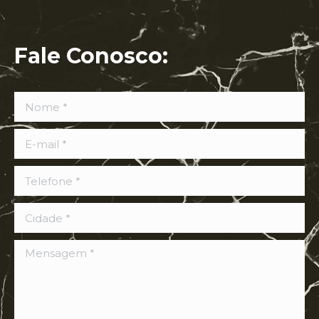
Fale Conosco:
Nome *
E-mail *
Telefone *
Cidade *
Mensagem *